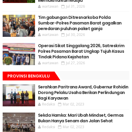
Memakmurkan Masjid
wartawan
Jul 31, 2026
Tim gabungan Ditresnarkoba Polda
Sumbar-Polres Pasaman Barat gagalkan
peredaran puluhan paket ganja
wartawan
Jul 30, 2026
Operasi Sikat Singgalang 2026, Satreskrim
Polres Pasaman Barat Ungkap Tujuh Kasus
Tindak Pidana Kejahatan
wartawan
Jul 27, 2026
PROVINSI BENGKULU
Serahkan Paritrana Award, Gubernur Rohidin
Dorong Pelaku Usaha Berikan Perlindungan
Bagi Karyawan
Redaksi
Mar 02, 2023
Sekda Hamka: Mari Ubah Mindset, Germas
Bukan Hanya Senam dan Jalan Sehat
Redaksi
Mar 02, 2023