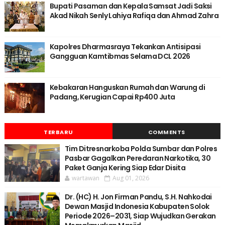
Bupati Pasaman dan Kepala Samsat Jadi Saksi
Akad Nikah Senly Lahiya Rafiqa dan Ahmad Zahra
Kapolres Dharmasraya Tekankan Antisipasi
Gangguan Kamtibmas Selama DCL 2026
Kebakaran Hanguskan Rumah dan Warung di
Padang, Kerugian Capai Rp400 Juta
TERBARU
COMMENTS
Tim Ditresnarkoba Polda Sumbar dan Polres
Pasbar Gagalkan Peredaran Narkotika, 30
Paket Ganja Kering Siap Edar Disita
wartawan
Aug 01, 2026
Dr. (HC) H. Jon Firman Pandu, S.H. Nahkodai
Dewan Masjid Indonesia Kabupaten Solok
Periode 2026–2031, Siap Wujudkan Gerakan