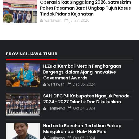
Operasi Sikat Singgalang 2026, Satreskrim
Polres Pasaman Barat Ungkap Tujuh Kasus
Tindak Pidana Kejahatan
wartawan
Jul 27, 2026
PROVINSI JAWA TIMUR
H.Zukri Kembali Meraih Penghargaan
Bergengsi dalam Ajang Innovative
Government Awards
wartawan
Dec 06, 2024
SAH, DPC PJI Kabupaten Nganjuk Periode
2024 - 2027 Dilantik Dan Dikukuhkan
Panjinews
Oct 24, 2024
Hartanto Boechori: Terbitkan Perkap
Mengakomodir Hak- Hak Pers
Panjinews
Oct 05, 2024