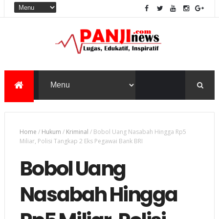
Home
/
Hukum
/
Kriminal
/
Bobol Uang Nasabah Hingga Rp5
Miliar, Polisi Tangkap 2 Eks Pegawai Bank BRI
Bobol Uang
Nasabah Hingga