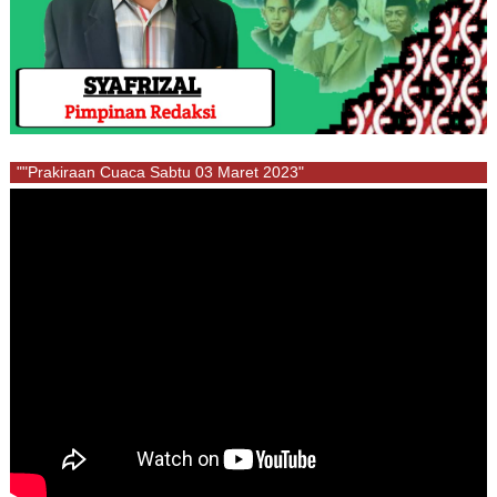
""Prakiraan Cuaca Sabtu 03 Maret 2023"