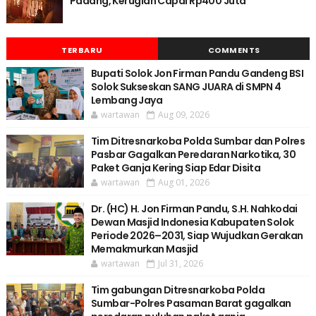
Padang, Kerugian Capai Rp400 Juta
TERBARU
COMMENTS
Bupati Solok Jon Firman Pandu Gandeng BSI
Solok Sukseskan SANG JUARA di SMPN 4
Lembang Jaya
wartawan
Aug 09, 2026
Tim Ditresnarkoba Polda Sumbar dan Polres
Pasbar Gagalkan Peredaran Narkotika, 30
Paket Ganja Kering Siap Edar Disita
wartawan
Aug 01, 2026
Dr. (HC) H. Jon Firman Pandu, S.H. Nahkodai
Dewan Masjid Indonesia Kabupaten Solok
Periode 2026–2031, Siap Wujudkan Gerakan
Memakmurkan Masjid
wartawan
Jul 31, 2026
Tim gabungan Ditresnarkoba Polda
Sumbar-Polres Pasaman Barat gagalkan