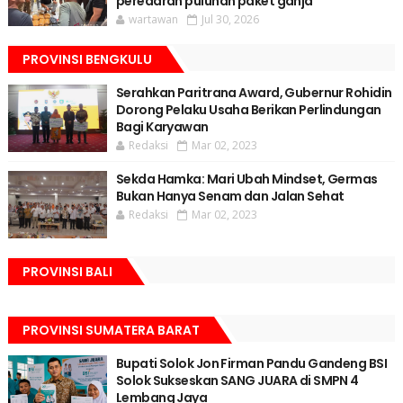
peredaran puluhan paket ganja
wartawan
Jul 30, 2026
PROVINSI BENGKULU
Serahkan Paritrana Award, Gubernur Rohidin
Dorong Pelaku Usaha Berikan Perlindungan
Bagi Karyawan
Redaksi
Mar 02, 2023
Sekda Hamka: Mari Ubah Mindset, Germas
Bukan Hanya Senam dan Jalan Sehat
Redaksi
Mar 02, 2023
PROVINSI BALI
PROVINSI SUMATERA BARAT
Bupati Solok Jon Firman Pandu Gandeng BSI
Solok Sukseskan SANG JUARA di SMPN 4
Lembang Jaya