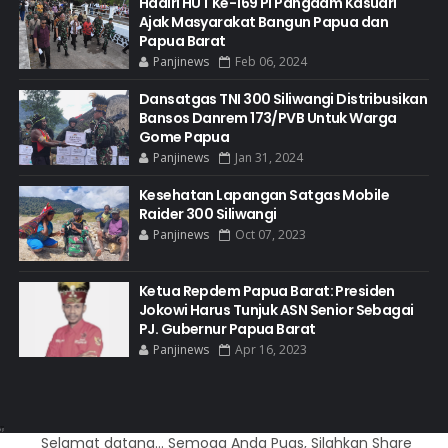
Hadiri HUT Ke-169 PI Pangdam Kasuari
Ajak Masyarakat Bangun Papua dan
Papua Barat
Panjinews
Feb 06, 2024
Dansatgas TNI 300 Siliwangi Distribusikan
Bansos Danrem 173/PVB Untuk Warga
Gome Papua
Panjinews
Jan 31, 2024
Kesehatan Lapangan Satgas Mobile
Raider 300 Siliwangi
Panjinews
Oct 07, 2023
Ketua Repdem Papua Barat: Presiden
Jokowi Harus Tunjuk ASN Senior Sebagai
PJ. Gubernur Papua Barat
Panjinews
Apr 16, 2023
Created By
ThemeXpose
amat datang... Semoga Anda Puas, Silahkan Share